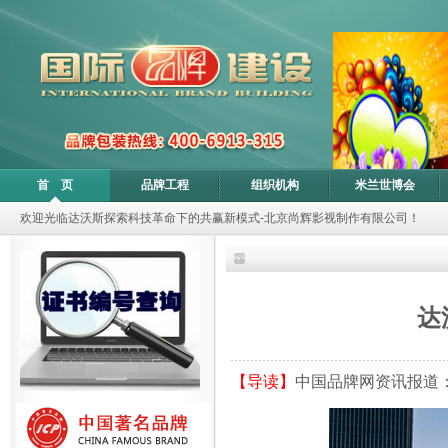
首 页
品牌工程
组织机构
米兰世博会
欢迎光临达沃斯探索科技革命下的共赢新模式-北京尚辉影视制作有限公司！
达
【导读】
中国品牌网资讯报道