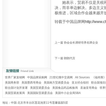
她表示，贸易不仅是关税和
决，而非单边解决。多边主义协
极推进，区域合作会越来越开
转载于中国品牌网
http://www.
上一篇
协会会长调研培养名牌企业
下一篇
朗朗代言
世界厂家直销网
中国品牌采购网
21世纪俄中交易网
All Sources
《福布斯
美国商务部
美国墨西哥商会
美国南方贸易委员会
亚太经合组织
联合国项目
联合国计划开发署
美国贸易委员会
美国食品药品检验局
圣迪亚哥商会
世界
美国贸易发展局
美国国际贸易委员会
美国中小企业局SBA
地址：中国·北京市丰台区莲花池里11号莲馨嘉园5层