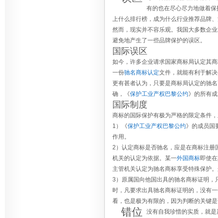
有的也在尽心尽力地做着保
上什么排行榜，成为什么行业推荐品牌、
然而，现实并不容乐观。我国大多数企业
避免地产生了一些品牌保护的误区。
国际误区
如今，许多企业请求国家商标局认定其商
一份
驰名商标认定
文件，就能有利于解决
更有甚者认为，只要是商标局认定的驰名
确，《
保护工业产权巴黎公约
》的所有成
国际制度
商标的国际保护有极为严格的限定条件，
1）《
保护工业产权巴黎公约
》的成员国
作用。
2）认定商标是否驰名，应是在商标注册
机关的认定为依据。某一
外国商标
即使在
主管机关认定为驰名商标享受特殊保护。
3）原属国向他国出具的驰名商标证明，
时，凡要求出具驰名商标证明的，没有一
看，也是极为有限的，因为判断的关键是
错位
没有自我珍惜的实质，就是