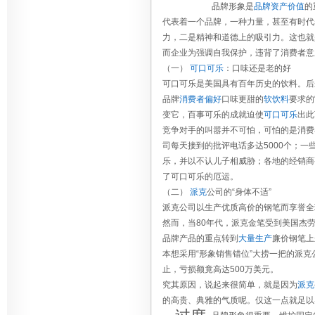
品牌形象是
品牌资产价值
的
代表着一个品牌，一种力量，甚至有时代
力，二是精神和道德上的吸引力。这也就
而企业为强调自我保护，违背了消费者意
（一）
可口可乐
：口味还是老的好
可口可乐是美国具有百年历史的饮料。后
品牌
消费者偏好
口味更甜的
软饮料
要求的
变它，百事可乐的成就迫使
可口可乐
出此
竞争对手的叫嚣并不可怕，可怕的是消费
司每天接到的批评电话多达5000个；
乐，并以不认儿子相威胁；各地的经销商
了可口可乐的厄运。
（二）
派克
公司的“身体不适”
派克公司以生产优质高价的钢笔而享誉全
然而，当80年代，派克金笔受到美国杰
品牌产品的重点转到
大量生产
廉价钢笔上
本想采用“形象销售错位”大捞一把的派
止，亏损额竟高达500万美元。
究其原因，说起来很简单，就是因为
派克
的高贵、典雅的气质呢。仅这一点就足以