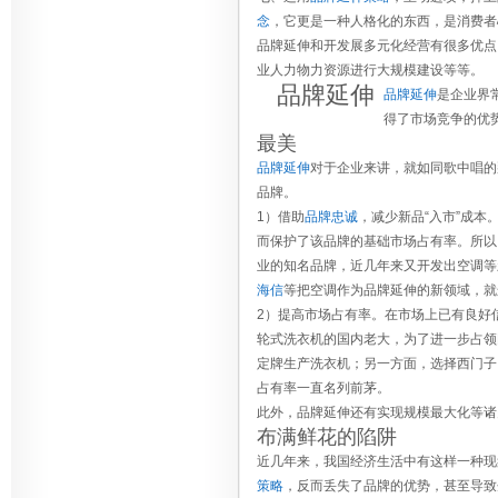
念
，它更是一种人格化的东西，是消费者
品牌延伸和开发展多元化经营有很多优点
业人力物力资源进行大规模建设等等。
品牌延伸
品牌延伸
是企业界
得了市场竞争的优
最美
品牌延伸
对于企业来讲，就如同歌中唱的
品牌。
1）借助
品牌忠诚
，减少新品“入市”成
而保护了该品牌的基础市场占有率。所以
业的知名品牌，近几年来又开发出空调等
海信
等把空调作为品牌延伸的新领域，就
2）提高市场占有率。在市场上已有良好
轮式洗衣机的国内老大，为了进一步占领
定牌生产洗衣机；另一方面，选择西门子
占有率一直名列前茅。
此外，品牌延伸还有实现规模最大化等诸
布满鲜花的陷阱
近几年来，我国经济生活中有这样一种现
策略
，反而丢失了品牌的优势，甚至导致