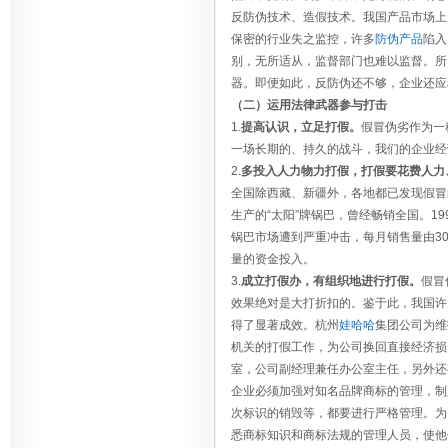
反防伪技术、造假技术。我国产品市场上
保密的行业失之监控，许多
防伪产品
陷入
别，无所适从，监督部门也难以监督。所
器。即便如此，反防伪还不够，企业还应
（二）运用法律武器参与打击
1.
提高认识，立足打假。
假冒伪劣作为一
一场长期的、持久的战斗，我们的企业经
2.
多投入人力物力打假，打假要花费人力
全国除西藏、新疆外，各地都已发现假冒的
生产的“太阳”牌锅巴，曾经畅销全国。19
锅巴市场遭到严重冲击，每月销售量由30
量的资金投入。
3.
成立打假办，有组织地进行打假。
假冒
效果绝对是大打折扣的。鉴于此，我国许
得了显著成效。杭州
娃哈哈
集团公司为维
机关的打假工作，为公司换回直接经济损失
室，公司副经理兼任办公室主任，另外还
企业必须加强对知名品牌商标的管理，制
次标识的销毁等，都要进行严格管理。为
悉商标知识和商标法规的管理人员，使他