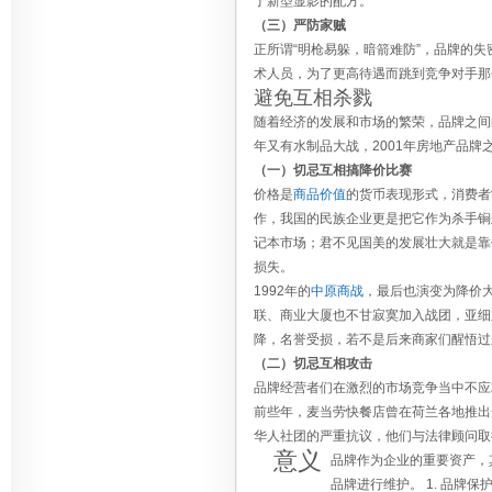
了新型显影的配方。
（三）严防家贼
正所谓“明枪易躲，暗箭难防”，品牌的
术人员，为了更高待遇而跳到竞争对手那
避免互相杀戮
随着经济的发展和市场的繁荣，品牌之间的竞
年又有水制品大战，2001年房地产品
（一）切忌互相搞降价比赛
价格是
商品价值
的货币表现形式，消费者
作，我国的民族企业更是把它作为杀手锏
记本市场；君不见国美的发展壮大就是靠
损失。
1992年的
中原商战
，最后也演变为降价
联、商业大厦也不甘寂寞加入战团，亚细
降，名誉受损，若不是后来商家们醒悟过
（二）切忌互相攻击
品牌经营者们在激烈的市场竞争当中不应
前些年，麦当劳快餐店曾在荷兰各地推出
华人社团的严重抗议，他们与法律顾问取
意义
品牌作为企业的重要资产，
品牌进行维护。 1. 品牌