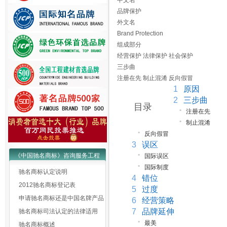
中文名
品牌保护
外文名
Brand Protection
组成部分
经营保护 法律保护 社会保护
三步曲
注册在先 制止混淆 反向假冒
1
原因
2
三步曲
目录
▪
注册在先
▪
制止混淆
▪
反向假冒
3
误区
▪
《中国驰名商标》咨询服务工程
国际误区
▪
国际制度
驰名商标认定说明
4
错位
2012驰名商标登记表
5
过度
申请驰名商标还是中国名牌产品
6
经营策略
7
品牌延伸
驰名商标司法认定的法律适用
▪
最美
驰名商标概述