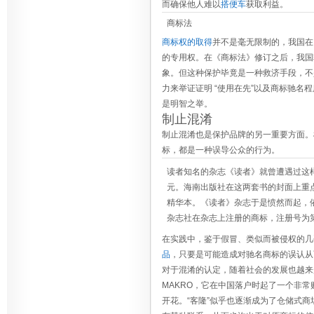
而确保他人难以
搭便车
获取利益。
商标法
商标权的取得
并不是毫无限制的，我国在
的专用权。在《商标法》修订之后，我国
象。但这种保护毕竟是一种救济手段，不
力来举证证明 “使用在先”以及商标驰
是明智之举。
制止混淆
制止混淆也是保护品牌的另一重要方面。
标，都是一种误导公众的行为。
读者
知名的杂志《读者》就曾遭遇过这样
元。海南出版社在这两套书的封面上重
精华本。《读者》杂志于是愤然而起，
杂志社在杂志上注册的商标，注册号为第7
在实践中，鉴于假冒、类似而被侵权的几
品
，只要是可能造成对驰名商标的误认从
对于混淆的认定，随着社会的发展也越来
MAKRO，它在中国落户时起了一个非
开花。“客隆”似乎也逐渐成为了仓储式