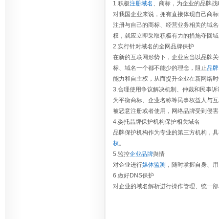
1.积极
注册域名
、商标，为企业的品牌战
对我国企业来说，拥有直接体现自己商标
注册与自己的商标、经营业务相关的域名(如.c
权，就应立即采取积极有力的措施夺回域
2.实行针对域名的全网品牌保护
在新的互联网形势下，企业应当以品牌关键
标、域名一个都不能少的理念，阻止
品牌
能力和自主权，从而提升企业在新网络时
3.合理使用争议解决机制、仲裁和民事诉
为平衡商标、企业名称等民事权益人与互
被恶意注册或者使用，网络品牌受到侵害
4.委托品牌保护机构保护相关域名
品牌保护机构作为专业的第三方机构，具
权
。
5.监控
企业品牌
舆情
对企业进行
媒体监测
，随时掌握自身、用
6.做好DNS保护
对企业的域名解析进行操作管理、统一部