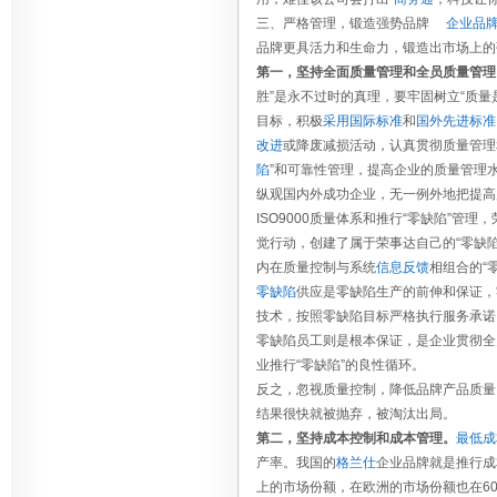
三、严格管理，锻造强势品牌
企业品
品牌更具活力和生命力，锻造出市场上的
第一，坚持全面质量管理和全员质量管理
胜”是永不过时的真理，要牢固树立“质
目标，积极
采用国际标准
和
国外先进标准
改进
或降废减损活动，认真贯彻质量管理
陷
”和可靠性管理，提高企业的质量管理
纵观国内外成功企业，无一例外地把提高
ISO9000质量体系和推行“零缺陷”管理
觉行动，创建了属于荣事达自己的“零缺
内在质量控制与系统
信息反馈
相组合的“
零缺陷
供应是零缺陷生产的前伸和保证，
技术，按照零缺陷目标严格执行服务承诺
零缺陷员工则是根本保证，是企业贯彻全
业推行“零缺陷”的良性循环。
反之，忽视质量控制，降低品牌产品质量
结果很快就被抛弃，被淘汰出局。
第二，坚持成本控制和成本管理。
最低成
产率。我国的
格兰仕
企业品牌就是推行成
上的市场份额，在欧洲的市场份额也在6