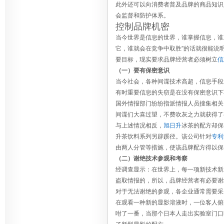
此外还可以向消费者普及品牌的商品知识
会监督和防护体系。
控制品牌机密
当今世界是信息的世界，谁掌握信息，谁
它，谁就会在竞争中取胜”的话就很能说
要目标，现实要求品牌经营者必须树立
信
（一）要有保密意识
当今社会，各种间谍技术高超，信息手段
有时重要信息的失窃是在没有保密意识下
国外情报部门纷纷指派情报人员搜集相关
间谍们大喜过望，不费吹灰之力就获得了
与上述情况相反，
旭日升
冰茶的配方却保
升茶饮料系列另辟蹊径。该公司针对
专利
由两人分管等措施，使该品牌配方得以保
（二）谢绝技术参观和考察
经调查显示：在世界上，每一项新技术新
盗取情报的，所以，品牌经营者有必要谢
对于无法谢绝的参观，各企业通常需要采
在观看一种新的显影溶液时，一位客人俯
咐了一番，当那个日本人走出实验室门口