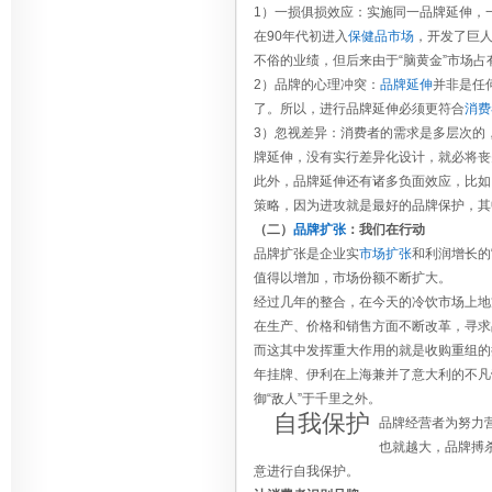
1）一损俱损效应：实施同一品牌延伸，
在90年代初进入
保健品市场
，开发了巨人
不俗的业绩，但后来由于“脑黄金”市场
2）品牌的心理冲突：
品牌延伸
并非是任
了。所以，进行品牌延伸必须更符合
消费
3）忽视差异：消费者的需求是多层次的
牌延伸，没有实行差异化设计，就必将丧
此外，品牌延伸还有诸多负面效应，比如
策略，因为进攻就是最好的品牌保护，其
（二）
品牌扩张
：我们在行动
品牌扩张是企业实
市场扩张
和利润增长的
值得以增加，市场份额不断扩大。
经过几年的整合，在今天的冷饮市场上地
在生产、价格和销售方面不断改革，寻求
而这其中发挥重大作用的就是收购重组的扩
年挂牌、伊利在上海兼并了意大利的不凡
御“敌人”于千里之外。
自我保护
品牌经营者为努力
也就越大，品牌搏
意进行自我保护。