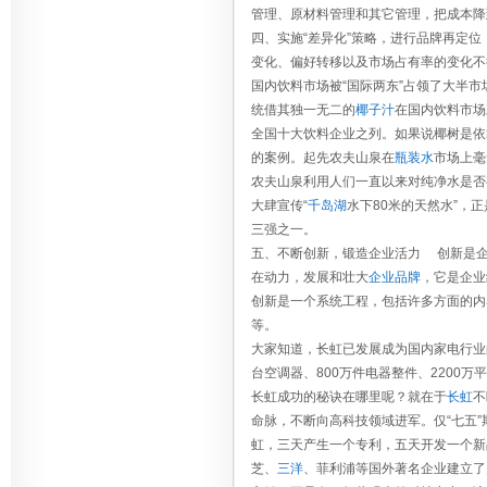
管理、原材料管理和其它管理，把成本降
四、实施“差异化”策略，进行品牌再定
变化、偏好转移以及市场占有率的变化不
国内饮料市场被“国际两东”占领了大半市
统借其独一无二的
椰子汁
在国内饮料市场
全国十大饮料企业之列。如果说椰树是依
的案例。起先农夫山泉在
瓶装水
市场上毫
农夫山泉利用人们一直以来对纯净水是否
大肆宣传“
千岛湖
水下80米的天然水”，
三强之一。
五、不断创新，锻造企业活力 创新是企
在动力，发展和壮大
企业品牌
，它是企业
创新是一个系统工程，包括许多方面的内
等。
大家知道，长虹已发展成为国内家电行业的
台空调器、800万件电器整件、2200万
长虹成功的秘诀在哪里呢？就在于
长虹
不
命脉，不断向高科技领域进军。仅“七五”
虹，三天产生一个专利，五天开发一个新
芝、
三洋
、菲利浦等国外著名企业建立了