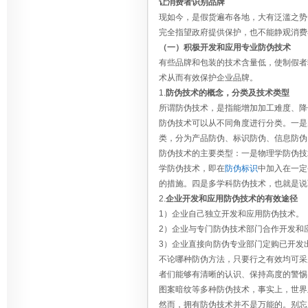
让消费者识别品牌
现如今，是假货遍布各地，大有泛滥之势
完全指望政府提供保护，也不能静观消费
（一）积极开发和应用专业防伪技术
有些品牌和包装的技术含量低，使制假者
术从而有效保护企业品牌。
1.
防伪技术的概念，分类及技术类型
所谓防伪技术，是指能增加加工难度、降
防伪技术可以从不同角度进行分类。一是
类，分为产品防伪、标识防伪、信息防伪
防伪技术的主要类型：一是物理学防伪技
学防伪技术，即在
防伪标识
中加入在一定
的措施。四是多学科防伪技术，也就是说
2.
企业开发和应用防伪技术的有效途径
1）企业自己独立开发和应用防伪技术。
2）企业与专门防伪技术部门合作开发和
3）企业直接向防伪专业部门定购已开发
不论哪种防伪方法，只要行之有效均可采
者们能够有清晰的认识、保持高度的警惕
图案暗纹等多种防伪技术，事实上，世界
然而，拥有防伪技术并不是万能的。别忘