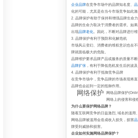
企业品牌
在竞争市场中的品牌知名度、
品
化的可能，尤其是在当今市场竞争如此激
2. 品牌保护有助于保持和增强品牌生命力
品牌的生命力取决于消费者的需求。如果
出现
品牌老化
。因此，不断对品牌进行维
3. 品牌保护有利于预防和化解危机
市场风云变幻、消费者的维权意识也在不
牌就面临极大的危险。
品牌维护要求品牌产品或服务的质量不断
品牌扩张
，有利于降低危机发生后的波及
4. 品牌保护有利于抵御竞争品牌
在竞争市场中，竞争品牌的市场表现将直
品牌也会起到一定的抵御作用。
网络保护
网络品牌保护(Onl
网络上的侵害和侵
为什么要保护网络品牌？
随着互联网竞争的日益激烈, 域名的滥
网络品牌被滥用会造成收入损失，损害
品
牌受到威胁和损害。
企业如何实施网络品牌保护？