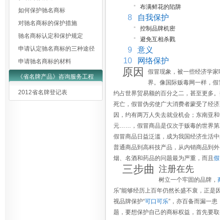
▪
布满鲜花的陷阱
如何保护驰名商标
8
自我保护
对驰名商标的保护措施
▪
控制品牌机密
驰名商标认定和保护规定
▪
避免互相杀戮
申请认定驰名商标的三种途径
9
意义
10
网络保护
申请驰名商标的材料
原因
假冒现象，被一些经济学家
《省名牌产品》咨询服务工程
界。像国际贩毒网一样，假
2012省名牌登记表
约占世界贸易额的百分之二，甚至更多。
死亡，假冒伪劣使广大消费者蒙受了经济
因，约有两万人失去就业机会；东南亚和
元……，假冒商品是仅次于贩毒的世界第二
假冒商品日益泛滥，成为我国经济生活中
普通商品到高科技产品，从内销商品到外
烟、名酒和药品的问题最为严重，而且
假
三步曲
注册在先
树立一个牢固的品牌，
乐”能够经历上百年仍然长盛不衰，正是
视品牌保护“
可口可乐
”，亦百备而漏一患
题，要想保护自己的商标权益，首先要取