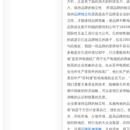
方针，正是有了如此强大的科技实力，该
六、保持品牌的独立性 所谓品牌的独
保持
品牌独立性
原因是由于品牌是企业的
立性，才能保持品牌形象，使品牌不断地
总部设在新不列颠的斯坦利公司于184
国际性五金工具行业大公司。它的销售额早
的就是它们走品牌独立的路子，仅在1991
与此相反，我国一些品牌的形势却不容乐
多都是在引进外资过程中，只注重眼前利
雀”是苏州电视机厂用于生产电视机的商
较高的企业形象的企业。自从苏州电视机
业当作生产零部件的组装厂，他们生产的
资后年产“菲利浦”彩色电视机近百万台，
我们需要大量资金和技术，能够吸引外资
展中国家的经济战略，可以发现它采用输
清晰的认识和慎重的态度。
企业要保持品牌的独立性，实施有效的品牌
骨”就是千方百计发展自己，强壮自己。
夫，开拓市场、占领市场，提高品牌的知
组织跨地区、跨行业的大企业集团，共同
七、运用
品牌延伸策略
，主动进攻，捍卫