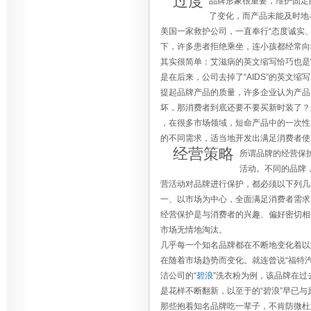
过度
品牌形象很重要，维护固定
了变化，而产品未能及时地
美国一家救护公司，一直奉行“态度诚实、
下，许多患者拒绝乘坐，连小孩都经常向
其实很简单：艾滋病的英文缩写恰巧也是
是在后来，公司去掉了“AIDS”的英文
提起品牌产品的质量，许多企业认为产品
坏，那消费者到底还要不要买新时装了？
，在很多市场领域，短命产品中的一次性
的不同需求，适当地开发出满足消费者使
经营策略
所谓品牌的经营保
活动。不同的品牌
营活动对品牌进行保护，都必须以下列几
一、以市场为中心，全面满足消费者需
经营保护是与消费者的兴趣、偏好密切相
市场无情地淘汰。
几乎每一个知名品牌都在不断地变化着以
在随着市场趋势而变化。就连曾说“福特
洁公司的“
碧浪
”洗衣粉为例，该品牌在过去
是花样不断翻新，以至于的“碧浪”早已与
那些抱着知名品牌吃一辈子，不肯防微杜