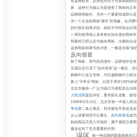
有某种联系，从而也许出于对原商标的信
家，这种行为被认为是侵害了商标的正常
品牌除商标外，另外一个重要组成部分是
另一个企业的商标“撞车”的现象，在消
的行政区划来识别，因此字号间也会出现
一系列使用他人具有相当知名度的商标作
和新科已经认定为驰名商标。注册的企业名
这类商标和商号的冲突，一般是本着“保
反向假冒
除了商标、商号的混淆外，品牌保护还有
出现以后引进了“反向假冒”这一概念，并
购物中心设立专柜，与百盛购物中心联合
换上“卡帝乐”商标，以高于原价198%的
北京市服装一厂认为该行为侵犯其合法权
人民法院
提起诉讼，要求赔礼道歉、赔偿
1998年6月10日，北京市第一中级人
争法
第二条之规定，判决被告开发促进会
从上述案例也可以看出，
反向假冒
也成为
标的商品又投入市场的，属于侵犯注册商
建设起到了至关重要的作用。
误区
每一种品牌的陨落都有自己