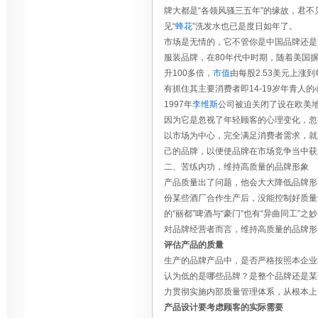
牌大都是“各领风骚三五年”的缘故，君不
见“
蜂花
”洗发水也已是度日如年了。
市场是无情的，它不管你是中国品牌还是
服装品牌，在80年代中时期，随着美国
升100多倍，
市值
由每股2.53美元上涨
有抓住其主要消费者即14-19岁年青人
1997年
李维斯
公司被迫关闭了设在欧美地
因为它是忽视了年轻顾客的心理变化，忽
以市场为中心，完全满足消费者需求，就
己的品牌，以便使品牌在市场竞争当中获
二、苦练内功，维持高质量的品牌形象 
产品质量出了问题，他会大大降低品牌形
份某些酒厂合作生产后，没能控制好质量
的“丽都”啤酒与“豪门”也有“异曲同工”之
对品牌经营者而言，维持高质量的品牌形
评估产品的质量
生产的品牌产品中，是否严格按照本企业
认为低的是哪些品牌？是整个品牌还是某
力贯彻实施内部质量管理体系，从根本上
产品设计要考虑顾客的实际需要