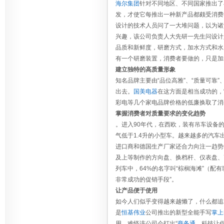
海尔集团
针对不同地区、不同国家推出了
发，才使它每推出一种新产品都颇受消费
设计的技术人员问了一大堆问题，以为诸
兴趣，该公司负责人大先研一先生问设计
品质和新鲜度，研磨方式，加水方式和水
有一个研磨装置，消费者要做的，只是加
建立独特的高质量形象
知名品牌主要由“品位高雅”、“质量可靠
出去。
国美电器
在这方面是相当成功的，
彩电等几个家电品牌价格的低廉换取了消
掌握消费者对质量要求的变化趋势
。进入90年代，在西欧，装有吊车设备
气低于1.4升的小型车。越来越多的汽车
进口商和德国生产厂家还合力向注一趋势
及上等制作的方向盘、换档杆、仪表盘、
列车中，64%的名字叫“棕榈海滩”（配
非常成功的促销手段”。
让产品便于使用
如今人们似乎变得越来越懒了，什么都追
是
恒基伟业
公司推出的新型全能手写
掌上
用，难怪该公司会打出“
商务通
，科技让