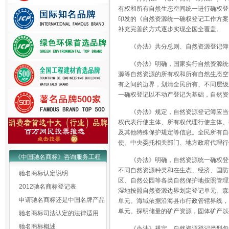
有权和所有自然生态空间统一进行确权登
印发的《自然资源统一确权登记工作方案
补充完善的方式逐步实现全国全覆盖。
《办法》共分总则、自然资源登记簿
《办法》明确，国家实行自然资源统
源等自然资源的所有权和所有自然生态空
有之间的边界，划清全民所有、不同层级
一确权登记以不动产登记为基础，自然资
《办法》规定，自然资源登记簿应当
权代表行使主体、所有权代理行使主体、
及其他特殊保护规定等信息。全民所有自
使。中央委托相关部门、地方政府代理行
《中国驰名商标》咨询服务工程
《办法》明确，自然资源统一确权登
不同自然资源种类和在生态、经济、国防
驰名商标认定说明
区、自然公园等各类自然保护地按照管理
2012驰名商标登记表
湿地按照自然资源边界划定登记单元。森
申请驰名商标还是中国名牌产品
单元。海域依据沿海县市行政管辖界线，
单元。探明储量的矿产资源，固体矿产以
驰名商标司法认定的法律适用
驰名商标概述
《办法》规定，自然资源登记类型包