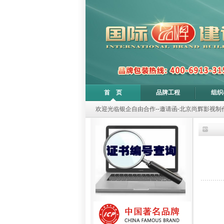
首 页
品牌工程
组织
欢迎光临银企自由合作--邀请函-北京尚辉影视制