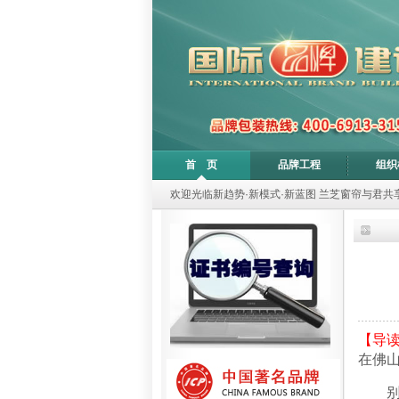
首 页
品牌工程
组织
欢迎光临新趋势·新模式·新蓝图 兰芝窗帘与君
【导
在佛
别多