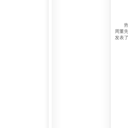
热烈
周董
发表