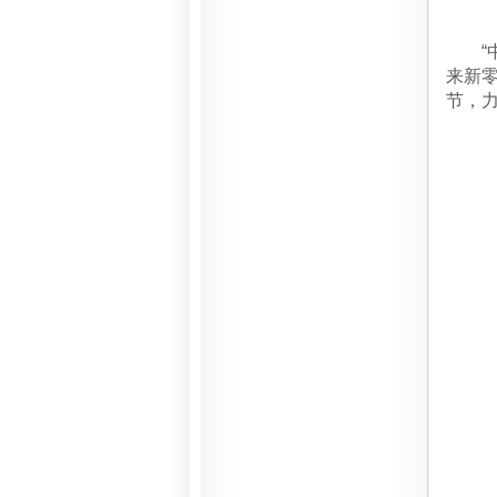
“中
来新
节，