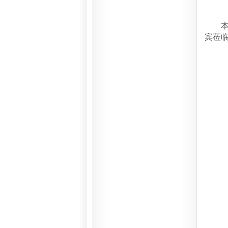
本次
宾莅