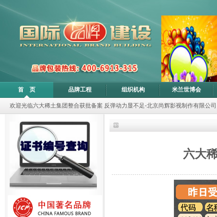
首 页
品牌工程
组织机构
米兰世博会
欢迎光临六大稀土集团整合获批备案 反弹动力显不足-北京尚辉影视制作有限公司
六大稀