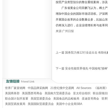
按照产业类型划分的整合重组案例，涉及
广东省黄金公司田鹏飞认为，稀土产业
增加中国企业的国际市场话语权。沪深两
开展国企改革的企业数量众多，比如山东
仍将深入进行，企业业绩增长将与改革同
来源:广州日报
上一篇
国务院力推12行业走出去 有助化
下一篇
安全性能世界领先 中国核电"接棒
世界厂家直销网
中国品牌采购网
21世纪俄中交易网
All Sources
《福布斯
美国商务部
美国墨西哥商会
美国南方贸易委员会
亚太经合组织
联合国项目
联合国计划开发署
美国贸易委员会
美国食品药品检验局
圣迪亚哥商会
世界
美国贸易发展局
美国国际贸易委员会
美国中小企业局SBA