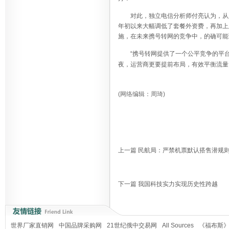
对此，独立电信分析师付亮认为，从
年初以来大幅调低了套餐外资费，再加上
施，在未来携号转网的竞争中，的确可能
“携号转网提供了一个公平竞争的平
夜，运营商更要提前布局，有效平衡流量
(网络编辑：周琦)
上一篇
民航局：严禁机票默认搭售潜规
下一篇
我国科技实力实现历史性跨越
世界厂家直销网
中国品牌采购网
21世纪俄中交易网
All Sources
《福布斯