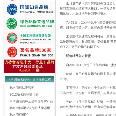
近日发布的《携号转网服务管理暂行
转网真正落地还有两大挑战，一是改造基
用体验，才能让携号转网更好落地——
7月31日，工业和信息化部公开征
程、服务规范等内容。这标志着携号转网
工信部信息通信发展司司长、新闻发
系统建设改造、联调联测、提供服务“三
成了230万用户携号转网工作。
明确转网各方权责
自2010年11月份工信部启动第
此前，有用户反映携号转网业务办理
月”等。
《中国驰名商标》咨询服务工程
驰名商标认定说明
不可否认，确实存在个别地区个别基
不当行为。但也有一些属于用户与基础电
2012驰名商标登记表
申请驰名商标还是中国名牌产品
为此，《征求意见稿》明确，申请携
清或约定结清电信费用、没有或已解除在
驰名商标司法认定的法律适用
驰名商标概述
如果5个条件都满足，仍遇到各种故