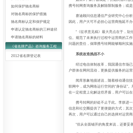
携号转网查询服务及解除限制服务；或是
如何保护驰名商标
对驰名商标的保护措施
赛迪顾问信息通信产业研究中心分析
驰名商标认定和保护规定
因此，用户大可不必担心运营商拖延不办
申请认定驰名商标的三种途径
“《征求意见稿》最大亮点在于，划
申请驰名商标的材料
位。规范了未来执行过程中运营商的工作
问题的责任，保障携号转网能够顺利实施
《省名牌产品》咨询服务工程
系统改造挑战不小
2012省名牌登记表
经过电信体制改革，我国通信市场已
户群体在网间流动，更换提供服务的运营
闻库形象地描述说，随着移动通信技
联网中，成为网络运行空间的“身份证”
在一定程度上化解这些矛盾，用户可以在
携号转网的好处不止于此。李朕进一
信息和社交圈提供了更便捷的方式；其次
再次，用户可以通过自己的选择对运营商
“但从全面铺开的角度来说，还要妥